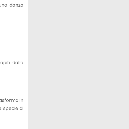
a una
danza
rapiti dalla
trasforma in
 specie di