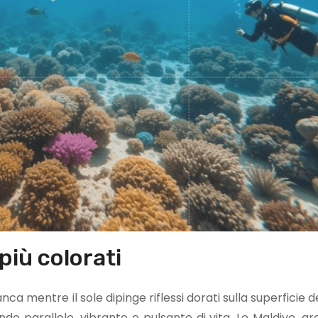
più colorati
a mentre il sole dipinge riflessi dorati sulla superficie d
 parallelo, vibrante e pulsante di vita. Le Maldive, ar