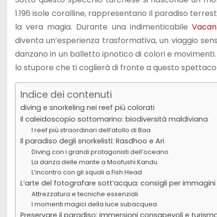
1.196 isole coralline, rappresentano il paradiso terr
la vera magia. Durante una indimenticabile
Vacanz
diventa un’esperienza trasformativa, un viaggio senso
danzano in un balletto ipnotico di colori e movimenti.
lo stupore che ti coglierà di fronte a questo spettaco
Indice dei contenuti
diving e snorkeling nei reef più colorati
Il caleidoscopio sottomarino: biodiversità maldiviana
I reef più straordinari dell’atollo di Baa
Il paradiso degli snorkelisti: Rasdhoo e Ari
Diving con i grandi protagonisti dell’oceano
La danza delle mante a Moofushi Kandu
L’incontro con gli squali a Fish Head
L’arte del fotografare sott’acqua: consigli per immagini 
Attrezzatura e tecniche essenziali
I momenti magici della luce subacquea
Preservare il paradiso: immersioni consapevoli e turismo