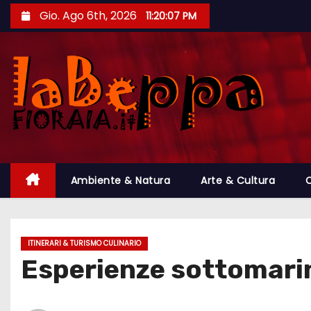
S
Gio. Ago 6th, 2026
11:20:08 PM
a
l
t
a
a
l
c
o
Ambiente & Natura
Arte & Cultura
C
n
t
e
n
ITINERARI & TURISMO CULINARIO
u
Esperienze sottomarine
t
o