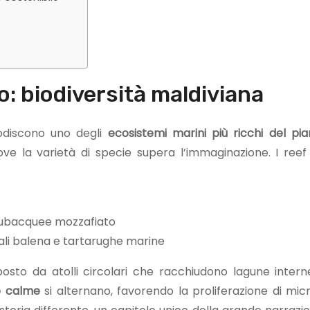
o: biodiversità maldiviana
todiscono uno degli
ecosistemi marini più ricchi del pi
ove la varietà di specie supera l’immaginazione. I reef
subacquee mozzafiato
li balena e tartarughe marine
osto da atolli circolari che racchiudono lagune intern
e calme
si alternano, favorendo la proliferazione di mic