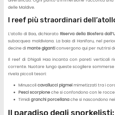
diversificati. Ogni punto d’immersione racconta una 
delle Maldive.
I reef più straordinari dell’atoll
L’atollo di Baa, dichiarato
Riserva della Biosfera dal
subacquea maldiviana. La baia di Hanifaru, nel peri
decine di
mante giganti
convergono qui per nutrirsi 
Il reef di Dhigali Haa incanta con pareti verticali 
corrente. Nuotare lungo queste scogliere sommerse sig
rivela piccoli tesori:
Minuscoli
cavallucci pigmei
mimetizzati tra i cora
Pesci scorpione
che si confondono con le rocce
Timidi
granchi porcellana
che si nascondono nei 
Il paradiso degli snorkelisti