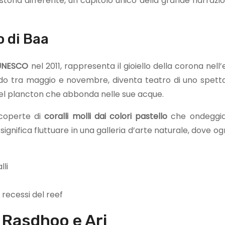
storia differente, un capitolo unico della grande narraz
o di Baa
l’UNESCO
nel 2011, rappresenta il gioiello della corona nell
odo tra maggio e novembre, diventa teatro di uno spetta
del plancton che abbonda nelle sue acque.
ricoperte di
coralli molli dai colori pastello
che ondeggia
nifica fluttuare in una galleria d’arte naturale, dove og
lli
recessi del reef
: Rasdhoo e Ari