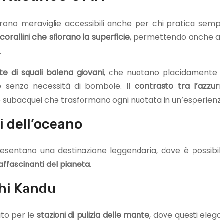
frono meraviglie accessibili anche per chi pratica sem
 corallini che sfiorano la superficie
, permettendo anche ai
.
e di squali balena giovani
, che nuotano placidamente v
he senza necessità di bombole. Il
contrasto tra l’azzur
e subacquei che trasformano ogni nuotata in un’esperienz
i dell’oceano
resentano una destinazione leggendaria, dove è possib
affascinanti del pianeta
.
hi Kandu
mato per le
stazioni di pulizia delle mante
, dove questi elega