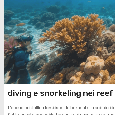
diving e snorkeling nei reef 
L’acqua cristallina lambisce dolcemente la sabbia bianc
Sotto questo specchio turchese si nasconde un mondo