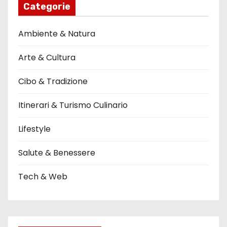
Categorie
t
i
Ambiente & Natura
c
Arte & Cultura
o
Cibo & Tradizione
l
Itinerari & Turismo Culinario
i
Lifestyle
Salute & Benessere
Tech & Web