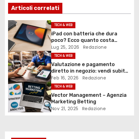
v
Articoli correlati
i
TECH & WEB
g
iPad con batteria che dura
poco? Ecco quanto costa
a
davvero la riparazione iPad
Lug 25, 2026
Redazione
z
TECH & WEB
Valutazione e pagamento
i
diretto in negozio: vendi subito
il tuo iPhone usato
Feb 16, 2026
Redazione
o
TECH & WEB
n
Vector Management – Agenzia
Marketing Betting
e
Nov 21, 2025
Redazione
a
r