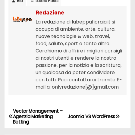
Bio
Latest Posts
Redazione
La redazione di labeppafioraia.it si
occupa di ambiente, arte, cultura,
nuove tecnologie & web, travel,
food, salute, sport e tanto altro.
Cerchiamo di offrire i migliori consigli
ai nostri utenti e rendere la nostra
passione, per la notizia e la scrittura,
un qualcosa da poter condividere
con tutti. Puoi contattarci tramite E-
mail a: onlyredazione[@]gmail.com
Vector Management –
N
Agenzia Marketing
Joomla VS WordPress
Betting
a