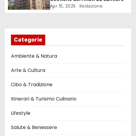
Apr 15, 2025
Redazione
a
r
t
Categorie
i
Ambiente & Natura
c
Arte & Cultura
o
l
Cibo & Tradizione
i
Itinerari & Turismo Culinario
Lifestyle
Salute & Benessere