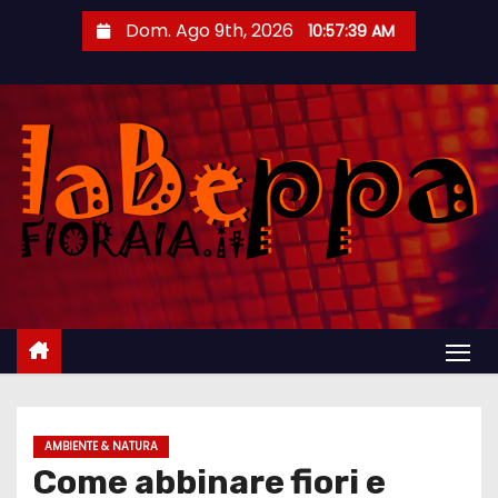
S
Dom. Ago 9th, 2026
10:57:40 AM
a
l
t
a
a
l
c
o
n
t
e
n
u
t
AMBIENTE & NATURA
Come abbinare fiori e
o