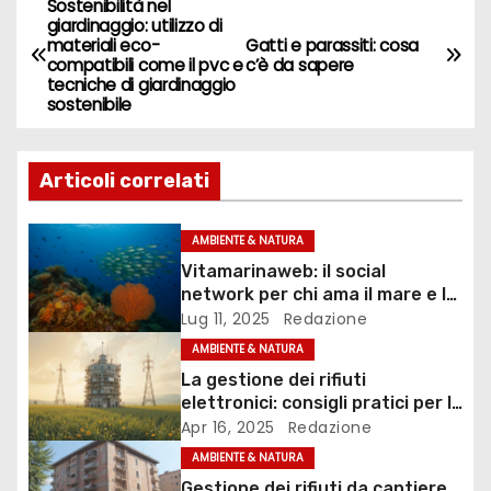
Sostenibilità nel
N
giardinaggio: utilizzo di
materiali eco-
Gatti e parassiti: cosa
a
compatibili come il pvc e
c’è da sapere
tecniche di giardinaggio
v
sostenibile
i
Articoli correlati
g
a
AMBIENTE & NATURA
Vitamarinaweb: il social
z
network per chi ama il mare e la
vita marina
Lug 11, 2025
Redazione
i
AMBIENTE & NATURA
o
La gestione dei rifiuti
elettronici: consigli pratici per le
n
aziende
Apr 16, 2025
Redazione
AMBIENTE & NATURA
e
Gestione dei rifiuti da cantiere