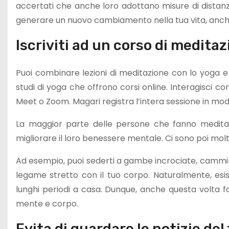
accertati che anche loro adottano misure di distanz
generare un nuovo cambiamento nella tua vita, anche
Iscriviti ad un corso di medita
Puoi combinare lezioni di meditazione con lo yoga e p
studi di yoga che offrono corsi online. Interagisci con
Meet o Zoom. Magari registra l’intera sessione in mo
La maggior parte delle persone che fanno meditazio
migliorare il loro benessere mentale. Ci sono poi mol
Ad esempio, puoi sederti a gambe incrociate, cammina
legame stretto con il tuo corpo. Naturalmente, esi
lunghi periodi a casa. Dunque, anche questa volta fa
mente e corpo.
Evita di guardare le notizie del