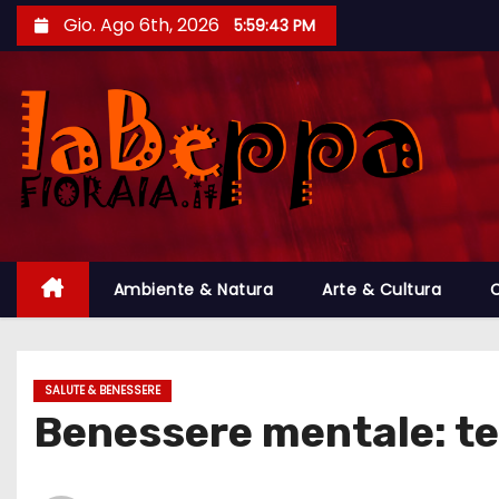
S
Gio. Ago 6th, 2026
5:59:45 PM
a
l
t
a
a
l
c
o
Ambiente & Natura
Arte & Cultura
C
n
t
e
n
SALUTE & BENESSERE
u
Benessere mentale: te
t
o