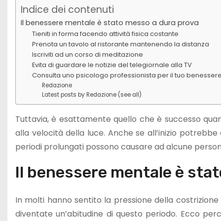
Indice dei contenuti
Il benessere mentale è stato messo a dura prova
Tieniti in forma facendo attività fisica costante
Prenota un tavolo al ristorante mantenendo la distanza
Iscriviti ad un corso di meditazione
Evita di guardare le notizie del telegiornale alla TV
Consulta uno psicologo professionista per il tuo benesser
Redazione
Latest posts by Redazione (see all)
Tuttavia, è esattamente quello che è successo quand
alla velocità della luce. Anche se all’inizio potre
periodi prolungati possono causare ad alcune persone
Il benessere mentale è sta
In molti hanno sentito la pressione della costrizione
diventate un’abitudine di questo periodo. Ecco perch