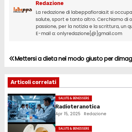
Redazione
La redazione di labeppafioraia.it si occupa
salute, sport e tanto altro. Cerchiamo di off
passione, per la notizia e la scrittura, un
E-mail a: onlyredazione[@]gmail.com
Mettersi a dieta nel modo giusto per dimag
N
a
Articoli correlati
v
i
SALUTE & BENESSERE
Radioteranotica
g
Apr 15, 2025
Redazione
a
SALUTE & BENESSERE