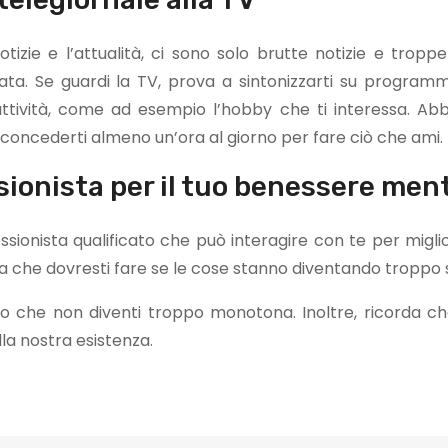
izie e l’attualità, ci sono solo brutte notizie e tropp
a. Se guardi la TV, prova a sintonizzarti su programmi 
attività, come ad esempio l’hobby che ti interessa. Abb
di concederti almeno un’ora al giorno per fare ciò che ami.
ionista per il tuo benessere men
essionista qualificato che può interagire con te per miglio
a che dovresti fare se le cose stanno diventando troppo s
o che non diventi troppo monotona. Inoltre, ricorda che
lla nostra esistenza.