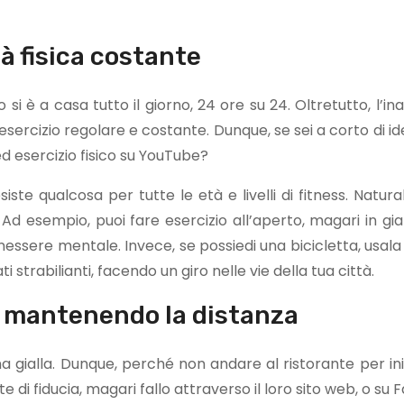
tà fisica costante
i è a casa tutto il giorno, 24 ore su 24. Oltretutto, l’ina
esercizio regolare e costante. Dunque, se sei a corto di i
ed esercizio fisico su YouTube?
siste qualcosa per tutte le età e livelli di fitness. Natur
 Ad esempio, puoi fare esercizio all’aperto, magari in gia
essere mentale. Invece, se possiedi una bicicletta, usala
i strabilianti, facendo un giro nelle vie della tua città.
e mantenendo la distanza
ona gialla. Dunque, perché non andare al ristorante per ini
 di fiducia, magari fallo attraverso il loro sito web, o su