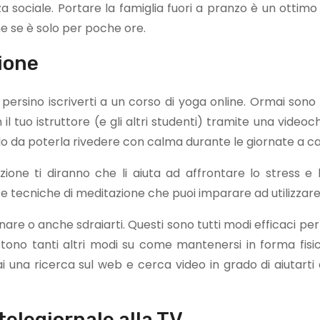
a sociale. Portare la famiglia fuori a pranzo è un otti
 se è solo per poche ore.
zione
ersino iscriverti a un corso di yoga online. Ormai sono i
 il tuo istruttore (e gli altri studenti) tramite una video
do da poterla rivedere con calma durante le giornate a ca
ne ti diranno che li aiuta ad affrontare lo stress e l
te tecniche di meditazione che puoi imparare ad utilizzare
re o anche sdraiarti. Questi sono tutti modi efficaci per
stono tanti altri modi su come mantenersi in forma fisi
i una ricerca sul web e cerca video in grado di aiutarti 
 telegiornale alla TV