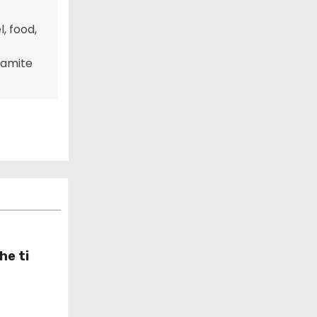
, food,
tramite
he ti